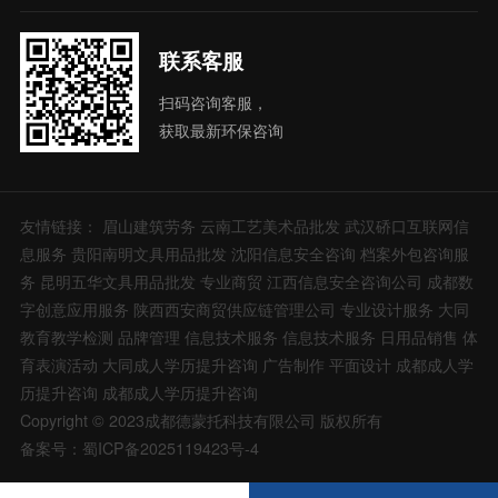
联系客服
扫码咨询客服，
获取最新环保咨询
友情链接：
眉山建筑劳务
云南工艺美术品批发
武汉硚口互联网信
息服务
贵阳南明文具用品批发
沈阳信息安全咨询
档案外包咨询服
务
昆明五华文具用品批发
专业商贸
江西信息安全咨询公司
成都数
字创意应用服务
陕西西安商贸供应链管理公司
专业设计服务
大同
教育教学检测
品牌管理
信息技术服务
信息技术服务
日用品销售
体
育表演活动
大同成人学历提升咨询
广告制作
平面设计
成都成人学
历提升咨询
成都成人学历提升咨询
Copyright © 2023成都德蒙托科技有限公司 版权所有
备案号：蜀ICP备2025119423号-4