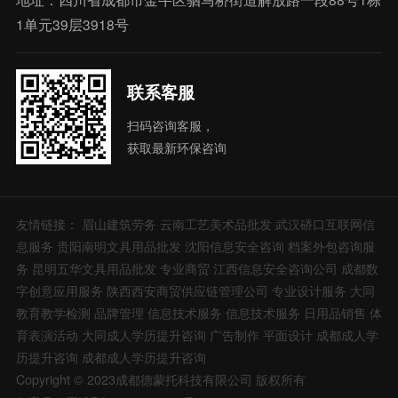
1单元39层3918号
联系客服
扫码咨询客服，
获取最新环保咨询
友情链接：
眉山建筑劳务
云南工艺美术品批发
武汉硚口互联网信
息服务
贵阳南明文具用品批发
沈阳信息安全咨询
档案外包咨询服
务
昆明五华文具用品批发
专业商贸
江西信息安全咨询公司
成都数
字创意应用服务
陕西西安商贸供应链管理公司
专业设计服务
大同
教育教学检测
品牌管理
信息技术服务
信息技术服务
日用品销售
体
育表演活动
大同成人学历提升咨询
广告制作
平面设计
成都成人学
历提升咨询
成都成人学历提升咨询
Copyright © 2023成都德蒙托科技有限公司 版权所有