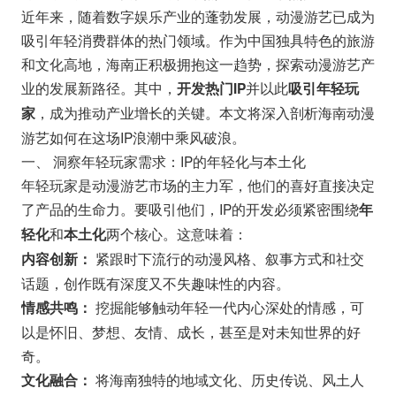
近年来，随着数字娱乐产业的蓬勃发展，动漫游艺已成为
吸引年轻消费群体的热门领域。作为中国独具特色的旅游
和文化高地，海南正积极拥抱这一趋势，探索动漫游艺产
业的发展新路径。其中，
并以此
开发热门IP
吸引年轻玩
，成为推动产业增长的关键。本文将深入剖析海南动漫
家
游艺如何在这场IP浪潮中乘风破浪。
一、 洞察年轻玩家需求：IP的年轻化与本土化
年轻玩家是动漫游艺市场的主力军，他们的喜好直接决定
了产品的生命力。要吸引他们，IP的开发必须紧密围绕
年
和
两个核心。这意味着：
轻化
本土化
紧跟时下流行的动漫风格、叙事方式和社交
内容创新：
话题，创作既有深度又不失趣味性的内容。
挖掘能够触动年轻一代内心深处的情感，可
情感共鸣：
以是怀旧、梦想、友情、成长，甚至是对未知世界的好
奇。
将海南独特的地域文化、历史传说、风土人
文化融合：