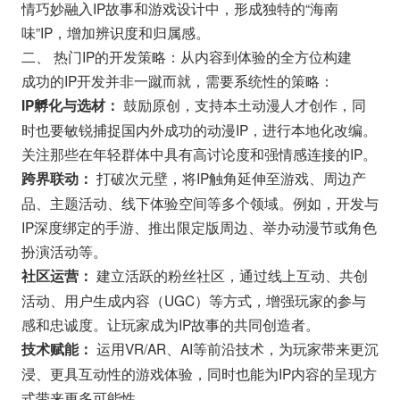
情巧妙融入IP故事和游戏设计中，形成独特的“海南
味”IP，增加辨识度和归属感。
二、 热门IP的开发策略：从内容到体验的全方位构建
成功的IP开发并非一蹴而就，需要系统性的策略：
鼓励原创，支持本土动漫人才创作，同
IP孵化与选材：
时也要敏锐捕捉国内外成功的动漫IP，进行本地化改编。
关注那些在年轻群体中具有高讨论度和强情感连接的IP。
打破次元壁，将IP触角延伸至游戏、周边产
跨界联动：
品、主题活动、线下体验空间等多个领域。例如，开发与
IP深度绑定的手游、推出限定版周边、举办动漫节或角色
扮演活动等。
建立活跃的粉丝社区，通过线上互动、共创
社区运营：
活动、用户生成内容（UGC）等方式，增强玩家的参与
感和忠诚度。让玩家成为IP故事的共同创造者。
运用VR/AR、AI等前沿技术，为玩家带来更沉
技术赋能：
浸、更具互动性的游戏体验，同时也能为IP内容的呈现方
式带来更多可能性。