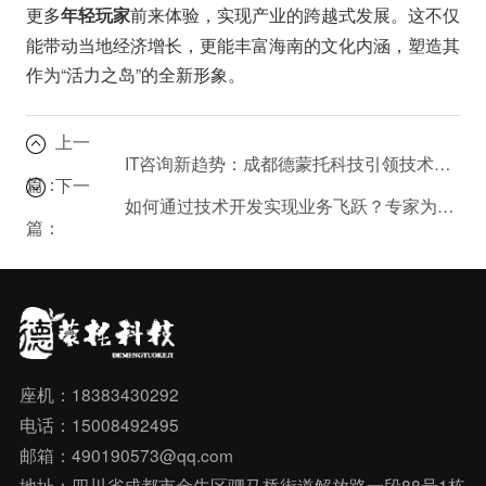
更多
前来体验，实现产业的跨越式发展。这不仅
年轻玩家
能带动当地经济增长，更能丰富海南的文化内涵，塑造其
作为“活力之岛”的全新形象。
上一
IT咨询新趋势：成都德蒙托科技引领技术革新
篇：
下一
如何通过技术开发实现业务飞跃？专家为您指点迷津。
篇：
座机：18383430292
电话：15008492495
邮箱：490190573@qq.com
地址：四川省成都市金牛区驷马桥街道解放路一段88号1栋